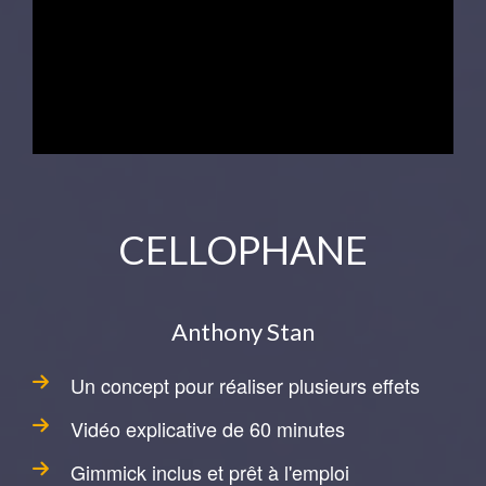
CELLOPHANE
Anthony Stan
Un concept pour réaliser plusieurs effets
Vidéo explicative de 60 minutes
Gimmick inclus et prêt à l'emploi